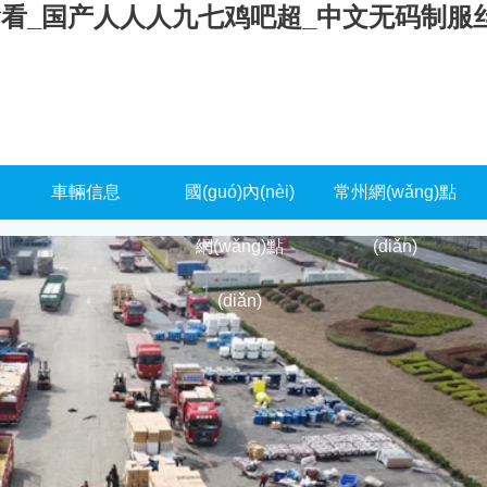
偷看_国产人人人九七鸡吧超_中文无码制服
車輛信息
國(guó)內(nèi)
常州網(wǎng)點
網(wǎng)點
(diǎn)
(diǎn)