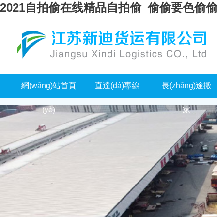
2021自拍偷在线精品自拍偷_偷偷要色偷
網(wǎng)站首頁
直達(dá)專線
長(zhǎng)途搬
(yè)
家