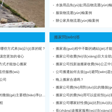
水族用品魚(yú)缸用品物流運(yùn)
服裝物流運(yùn)輸案例
辦公家具物流運(yùn)輸案例
搬家問(wèn)答
些方式來(lái)計(jì)算的呢？
搬家過(guò)程中不斷的總結(jié)才
讓您更加的省心
搬家公司收費(fèi)項(xiàng)目大全
收取方式才能放心搬家
搬家公司找新迪搬家收費(fèi)公正
這些服務(wù)
公司搬遷如何去規(guī)避問(wèn)
公司
晚上搬家合適嗎？
搬家公司費(fèi)用對(duì)比的幾個(gè
搬家公司費(fèi)用確定的幾個(gè)主要標(biāo)準(zhǔn)
搬家公司的費(fèi)用可以提前預(yù)
流程