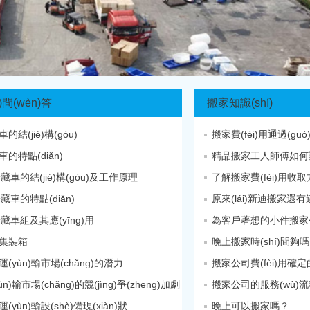
)問(wèn)答
搬家知識(shí)
結(jié)構(gòu)
搬家費(fèi)用通過(guò)哪
的特點(diǎn)
精品搬家工人師傅如何
冷藏車的結(jié)構(gòu)及工作原理
了解搬家費(fèi)用
冷藏車的特點(diǎn)
原來(lái)新迪搬家還有
冷藏車組及其應(yīng)用
為客戶著想的小件搬家
集裝箱
晚上搬家時(shí)間夠嗎
(yùn)輸市場(chǎng)的潛力
n)輸市場(chǎng)的競(jìng)爭(zhēng)加劇
搬家公司的服務(wù)
yùn)輸設(shè)備現(xiàn)狀
晚上可以搬家嗎？