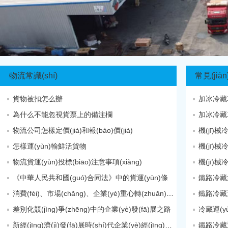
物流常識(shí)
常見(jiàn
貨物被扣怎么辦
加冰冷藏車的
為什么不能忽視貨票上的備注欄
加冰冷藏車
物流公司怎樣定價(jià)和報(bào)價(jià)
機(jī)械
怎樣運(yùn)輸鮮活貨物
機(jī)械
物流貨運(yùn)投標(biāo)注意事項(xiàng)
機(jī)械
《中華人民共和國(guó)合同法》中的貨運(yùn)條
鐵路冷藏
消費(fèi)、市場(chǎng)、企業(yè)重心轉(zhuǎn)移及服務(wù)、共
鐵路冷藏運
差別化競(jìng)爭(zhēng)中的企業(yè)發(fā)展之路
冷藏運(yù
新經(jīng)濟(jì)發(fā)展時(shí)代企業(yè)經(jīng)營(yíng)戰(zhàn)略變革態(tài)勢(shì)
鐵路冷藏運(