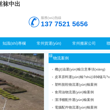
丝袜中出
服務(wù)熱線
137 7521 5656
知識(shí)專欄
常州貨運(yùn)
常州搬家公司
聯
專線
物流案例
機(jī)油運(yùn)輸注意事項(xiàng)
皮革原料運(yùn)輸?shù)淖⒁馐马?xi
塑料脫鞋物流運(yùn)輸案例
食用油物流運(yùn)輸案例
潔凈棚配件運(yùn)輸案例
電腦配件物流運(yùn)輸案例