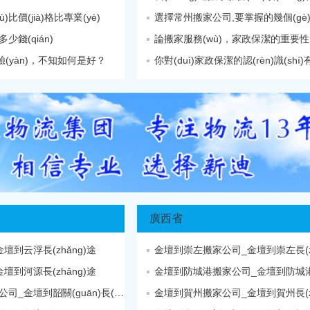
比價(jià)格比專業(yè)
選擇常州搬家公司,要掌握的幾個(gè)要
錢(qián)
論搬家服務(wù)，家政保潔的重要性
驗(yàn)，不知如何是好？
你對(duì)家政保潔的認(rèn)識(shí)有多
廣西省
到云浮長(zhǎng)途
金壇到崇左搬家公司_金壇到崇左長(zh
到河源長(zhǎng)途
金壇到防城港搬家公司_金壇到防城
金壇到韶關(guān)搬家公司_金壇到韶關(guān)長(zhǎng)途
金壇到賀州搬家公司_金壇到賀州長(zh