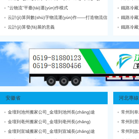
“云物流”平臺(tái)運(yùn)作模式
鐵路冷藏
云計(jì)算與數(shù)字物流運(yùn)作——打造物流信
鐵路冷藏運
云計(jì)算發(fā)展的意義
鐵路冷藏貨
安徽省
河北專線
金壇到池州搬家公司_金壇到池州長(zhǎng)途
常州到阜
金壇到亳州搬家公司_金壇到亳州長(zhǎng)
常州到景縣
金壇到宣城搬家公司_金壇到宣城長(zhǎng)途
常州到故