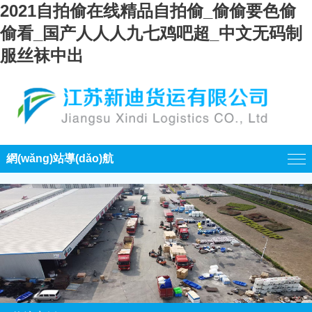
2021自拍偷在线精品自拍偷_偷偷要色偷
偷看_国产人人人九七鸡吧超_中文无码制
服丝袜中出
網(wǎng)站導(dǎo)航